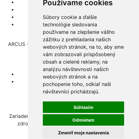
Používame cookies
Evidencia žiadostí
Oznámenie protispoločenskej činnosti
Ochrana osobných údajov
Súbory cookie a ďalšie
Súbory cookies
technológie sledovania
používame na zlepšenie vášho
zážitku z prehliadania našich
ARCUS - Špecializované zariadenie a zariadenie pre
webových stránok, na to, aby sme
seniorov
vám zobrazovali prispôsobený
Skladná č.4, 040 01 Košice
obsah a cielené reklamy, na
analýzu návštevnosti našich
(055) 7292 491
webových stránok a na
sekretariat@arcuskosice.sk
pochopenie toho, odkiaľ naši
návštevníci prichádzajú.
Nájdete nás na sieti:
Facebook
Súhlasím
webdesign
webex.digital
Zariadenie a jeho rozvoj sú podporované verejnými
Odmietam
zdrojmi a programami regionálneho rozvoja.
Zmeniť moje nastavenia