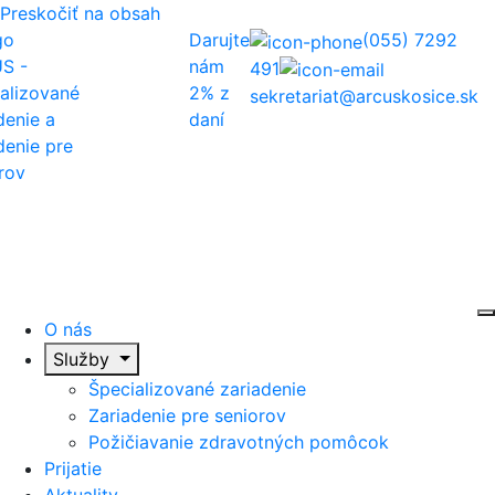
Preskočiť na obsah
Darujte
(055) 7292
O nás
nám
491
2% z
sekretariat@arcuskosice.sk
Služby
daní
Prijatie
Aktuality
Galéria
Kontakt
O nás
Služby
Špecializované zariadenie
Zariadenie pre seniorov
Požičiavanie zdravotných pomôcok
Prijatie