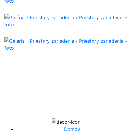
Povedzte nám, akú situáciu
riešite. Navrhneme ďalší
krok.
Krátko popíšte potreby (pre prijatie, služby alebo
požičovňu pomôcok). Odpovieme zrozumiteľne a bez
zbytočných formalít.
Domov