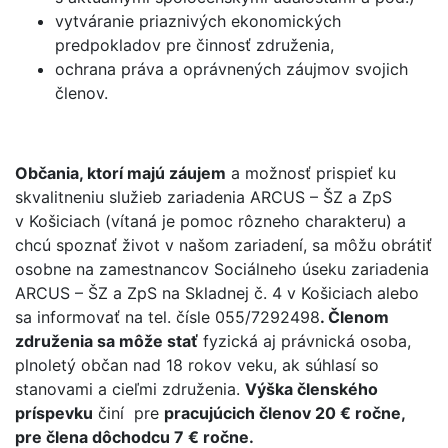
vytváranie priaznivých ekonomických
predpokladov pre činnosť združenia,
ochrana práva a oprávnených záujmov svojich
členov.
Občania, ktorí majú záujem
a možnosť prispieť ku
skvalitneniu služieb zariadenia ARCUS – ŠZ a ZpS
v Košiciach (vítaná je pomoc rôzneho charakteru) a
chcú spoznať život v našom zariadení, sa môžu obrátiť
osobne na zamestnancov Sociálneho úseku zariadenia
ARCUS – ŠZ a ZpS na Skladnej č. 4 v Košiciach alebo
sa informovať na tel. čísle 055/7292498
. Členom
združenia sa môže stať
fyzická aj právnická osoba,
plnoletý občan nad 18 rokov veku, ak súhlasí so
stanovami a cieľmi združenia.
Výška členského
príspevku
činí pre
pracujúcich členov 20 € ročne,
pre člena dôchodcu 7 € ročne.