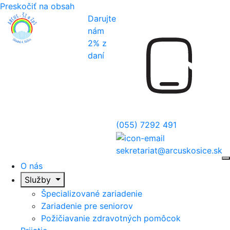
Preskočiť na obsah
Darujte
nám
O nás
2% z
Služby
daní
Prijatie
Aktuality
Galéria
(055) 7292 491
Kontakt
sekretariat@arcuskosice.sk
O nás
Služby
Špecializované zariadenie
Zariadenie pre seniorov
Požičiavanie zdravotných pomôcok