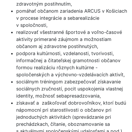
zdravotným postihnutím,
pomáhať občanom zariadenia ARCUS v Košiciach
v procese integrácie a sebarealizácie
v spoločnosti,
realizovať všestranné športové a voľno-časové
aktivity primerané záujmom a možnostiam
občanom aj zdravotne postihnutých,
podpora kultúrnosti, vzdelanosti, tvorivosti,
informačnej a čitateľskej gramotnosti občanov
formou realizáciu rôznych kultúrne -
spoločenských a výchovno-vzdelávacích aktivít,
sociálnym tréningom zabezpečovať získavanie
sociálnych zručností, pocit uspokojenia vlastnej
identity, možnosť sebapresadzovania,
získavať a zaškoľovať dobrovoľníkov, ktorí budú
nápomocní pri starostlivosti o občanov pri
jednoduchých aktivitách (sprevádzanie pri
prechádzkach, čítanie, oboznamovanie sa
s aktuálnymi spoločenskými udalosťami a pod.)