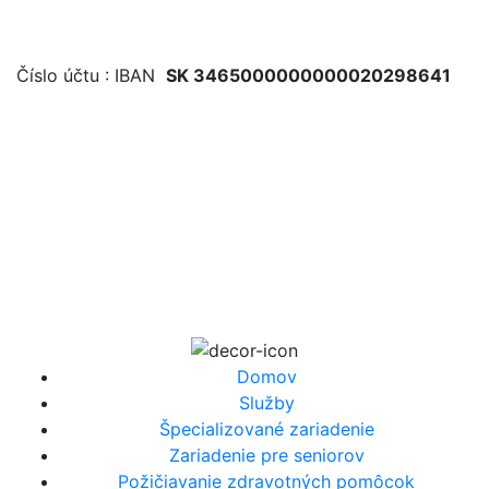
Číslo účtu : IBAN
SK 3465000000000020298641
Povedzte nám, akú situáciu
riešite. Navrhneme ďalší
krok.
Krátko popíšte potreby (pre prijatie, služby alebo
požičovňu pomôcok). Odpovieme zrozumiteľne a bez
zbytočných formalít.
Domov
Služby
Špecializované zariadenie
Zariadenie pre seniorov
Požičiavanie zdravotných pomôcok