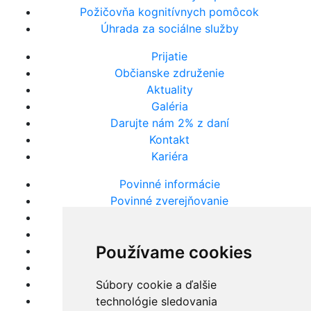
Požičovňa kognitívnych pomôcok
Úhrada za sociálne služby
Prijatie
Občianske združenie
Aktuality
Galéria
Darujte nám 2% z daní
Kontakt
Kariéra
Povinné informácie
Povinné zverejňovanie
Výročné správy
Súhrne správy VO
Používame cookies
Evidencia žiadostí
Oznámenie protispoločenskej činnosti
Ochrana osobných údajov
Súbory cookie a ďalšie
Súbory cookies
technológie sledovania