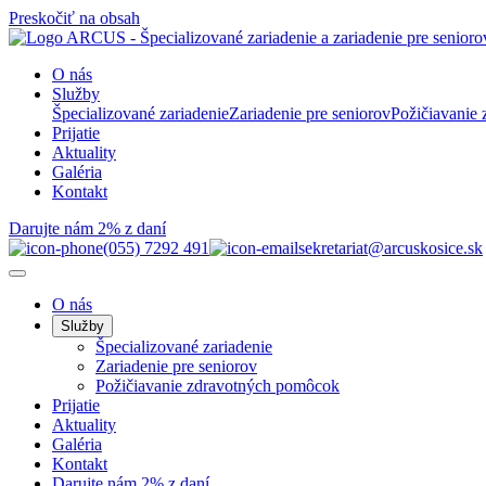
Preskočiť na obsah
O nás
Služby
Špecializované zariadenie
Zariadenie pre seniorov
Požičiavanie
Prijatie
Aktuality
Galéria
Kontakt
Darujte nám 2% z daní
(055) 7292 491
sekretariat@arcuskosice.sk
O nás
Služby
Špecializované zariadenie
Zariadenie pre seniorov
Požičiavanie zdravotných pomôcok
Prijatie
Aktuality
Galéria
Kontakt
Darujte nám 2% z daní