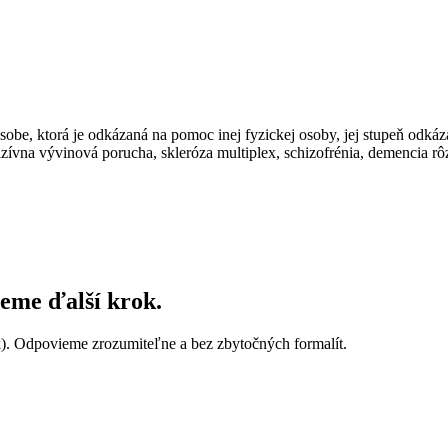
osobe, ktorá je odkázaná na pomoc inej fyzickej osoby, jej stupeň odkáz
ívna vývinová porucha, skleróza multiplex, schizofrénia, demencia rô
neme ďalší krok.
k). Odpovieme zrozumiteľne a bez zbytočných formalít.