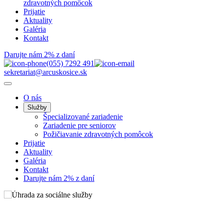
zdravotných pomôcok
Prijatie
Aktuality
Galéria
Kontakt
Darujte nám 2% z daní
(055) 7292 491
sekretariat@arcuskosice.sk
O nás
Služby
Špecializované zariadenie
Zariadenie pre seniorov
Požičiavanie zdravotných pomôcok
Prijatie
Aktuality
Galéria
Kontakt
Darujte nám 2% z daní