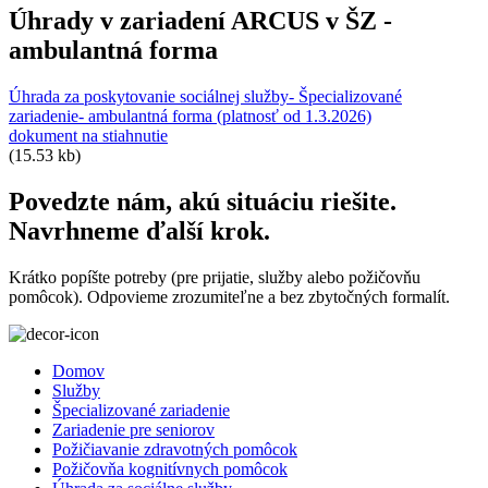
Úhrady v zariadení ARCUS v ŠZ -
ambulantná forma
Úhrada za poskytovanie sociálnej služby- Špecializované
zariadenie- ambulantná forma (platnosť od 1.3.2026)
dokument na stiahnutie
(15.53 kb)
Povedzte nám, akú situáciu riešite.
Navrhneme ďalší krok.
Krátko popíšte potreby (pre prijatie, služby alebo požičovňu
pomôcok). Odpovieme zrozumiteľne a bez zbytočných formalít.
Domov
Služby
Špecializované zariadenie
Zariadenie pre seniorov
Požičiavanie zdravotných pomôcok
Požičovňa kognitívnych pomôcok