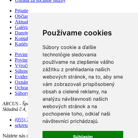
Úhrada za sociálne služby
Prijatie
Občianske združenie
Aktuality
Galéria
Používame cookies
Darujte nám 2% z daní
Kontakt
Kariéra
Súbory cookie a ďalšie
technológie sledovania
Povinné informácie
Povinné zverejňovanie
používame na zlepšenie vášho
Výročné správy
zážitku z prehliadania našich
Súhrne správy VO
webových stránok, na to, aby sme
Evidencia žiadostí
Oznámenie protispoločenskej činnosti
vám zobrazovali prispôsobený
Ochrana osobných údajov
obsah a cielené reklamy, na
Súbory cookies
analýzu návštevnosti našich
ARCUS - Špecializované zariadenie a zariadenie pre seniorov
webových stránok a na
Skladná č.4, 040 01 Košice
pochopenie toho, odkiaľ naši
(055) 7292 491
návštevníci prichádzajú.
sekretariat@arcuskosice.sk
Nájdete nás na sieti:
Facebook
Súhlasím