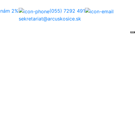
e nám 2%
(055) 7292 491
sekretariat@arcuskosice.sk