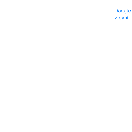
Darujt
Služby
Prijatie
Aktuality
Galéria
Kontakt
z daní