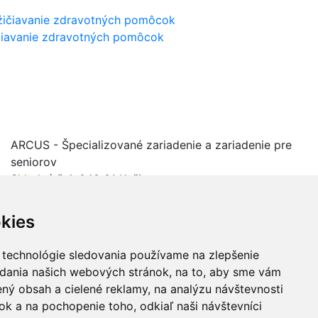
čiavanie zdravotných pomôcok
me ďalší krok.
teľne a bez zbytočných formalít.
ARCUS - Špecializované zariadenie a zariadenie pre
seniorov
Skladná č.4, 040 01 Košice
(055) 7292 491
kies
sekretariat@arcuskosice.sk
 technológie sledovania používame na zlepšenie
adania našich webových stránok, na to, aby sme vám
ný obsah a cielené reklamy, na analýzu návštevnosti
k a na pochopenie toho, odkiaľ naši návštevníci
webdesign
webex.digital