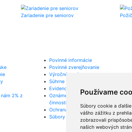
Zariadenie pre seniorov
Poži
 akú situáciu riešite. Navrhne
jatie, služby alebo požičovňu pomôcok). Odpovieme zrozumi
Povinné informácie
ske
Povinné zverejňovanie
nie
Výročné správy
ty
Súhrne správy VO
Evidencia žiadostí
Používame coo
e nám 2% z
Oznámenie protispoločenskej
činnosti
Súbory cookie a ďalšie
t
Ochrana osobných údajov
vášho zážitku z prehli
Súbory cookies
zobrazovali prispôsobe
našich webových stráno