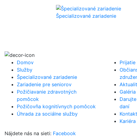
Špecializované zariadenie
Povedzte nám,
Krátko popíšte potreby (pre pri
Domov
Prijatie
Služby
Občian
Špecializované zariadenie
združe
Zariadenie pre seniorov
Aktuali
Požičiavanie zdravotných
Galéria
pomôcok
Darujt
Požičovňa kognitívnych pomôcok
daní
Úhrada za sociálne služby
Kontak
Kariéra
Nájdete nás na sieti:
Facebook