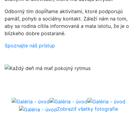
Odborný tím dopĺňame aktivitami, ktoré podporujú
pamäť, pohyb a sociálny kontakt. Záleží nám na tom,
aby sa rodina cítila informovaná a mala istotu, že je o
blízkeho dobre postarané.
Spoznajte náš prístup
Ako vyzerá deň v našom
zariadení
Zobraziť všetky fotografie
Krátke momenty z prostredia, aktivít a spoločných
stretnutí. Fotografie sú ilustračné – finálne doplníme
reálnym obsahom zariadenia.