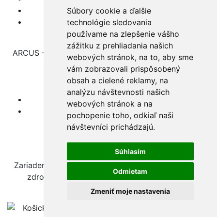
Ochrana osobných údajov
Súbory cookie a ďalšie
Súbory cookies
technológie sledovania
používame na zlepšenie vášho
zážitku z prehliadania našich
ARCUS - Špecializované zariadenie a zariadenie pre
webových stránok, na to, aby sme
seniorov
vám zobrazovali prispôsobený
Skladná č.4, 040 01 Košice
obsah a cielené reklamy, na
analýzu návštevnosti našich
(055) 7292 491
webových stránok a na
sekretariat@arcuskosice.sk
pochopenie toho, odkiaľ naši
návštevníci prichádzajú.
Nájdete nás na sieti:
Facebook
Súhlasím
webdesign
webex.digital
Zariadenie a jeho rozvoj sú podporované verejnými
Odmietam
zdrojmi a programami regionálneho rozvoja.
Zmeniť moje nastavenia