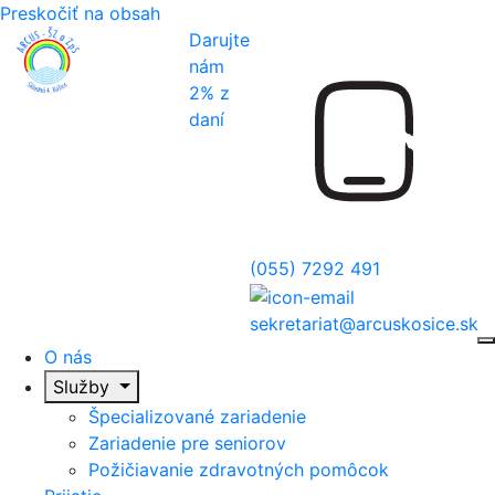
Preskočiť na obsah
Darujte
nám
O nás
2% z
Služby
daní
Prijatie
Aktuality
Galéria
(055) 7292 491
Kontakt
sekretariat@arcuskosice.sk
O nás
Služby
Špecializované zariadenie
Zariadenie pre seniorov
Požičiavanie zdravotných pomôcok