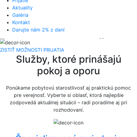
Prijatie
Aktuality
Galéria
Kontakt
Darujte nám 2% z daní
STAROSTLIVOSŤ,
ZISTIŤ MOŽNOSTI PRIJATIA
ktorá spája
Služby, ktoré prinášajú
pokoj a oporu
odbornosť aj
ľudskosť!
Ponúkame pobytovú starostlivosť aj praktickú pomoc
pre verejnosť. Vyberte si oblasť, ktorá najlepšie
zodpovedá aktuálnej situácii – radi poradíme aj pri
Poskytujeme odbornú starostlivosť v špecializovanom
rozhodovaní.
zariadení aj v zariadení pre seniorov – s dôrazom na
bezpečie, dôstojnosť a ľudský prístup.