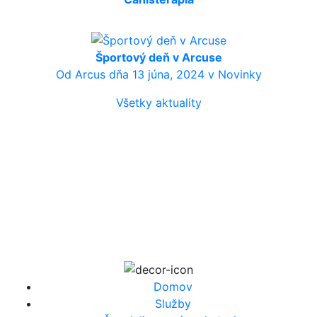
Športový deň v Arcuse
Od Arcus dňa 13 júna, 2024 v Novinky
Všetky aktuality
Povedzte nám, akú situáciu
riešite. Navrhneme ďalší
krok.
Krátko popíšte potreby (pre prijatie, služby alebo
požičovňu pomôcok). Odpovieme zrozumiteľne a bez
zbytočných formalít.
Domov
Služby