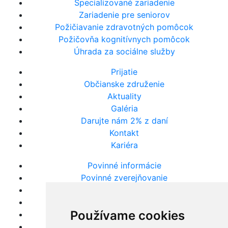
Špecializované zariadenie
Zariadenie pre seniorov
Požičiavanie zdravotných pomôcok
Požičovňa kognitívnych pomôcok
Úhrada za sociálne služby
Prijatie
Občianske združenie
Aktuality
Galéria
Darujte nám 2% z daní
Kontakt
Kariéra
Povinné informácie
Povinné zverejňovanie
Výročné správy
Súhrne správy VO
Používame cookies
Evidencia žiadostí
Oznámenie protispoločenskej činnosti