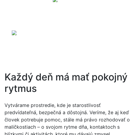
Zariadenie, ktoré pozná
potreby ľudí v regióne
Zariadenie funguje v Košiciach od roku 2001 a
poskytuje celoročnú pobytovú sociálnu službu pre 220
prijímateľov a ambulantnú formu pre 10 prijímateľov v
špecializovanom zariadení.
Každý deň má mať pokojný
rytmus
Vytvárame prostredie, kde je starostlivosť
predvídateľná, bezpečná a dôstojná. Veríme, že aj keď
človek potrebuje pomoc, stále má právo rozhodovať o
maličkostiach – o svojom rytme dňa, kontaktoch s
blízkymi či aktivitách, ktoré mu dávajú zmysel.